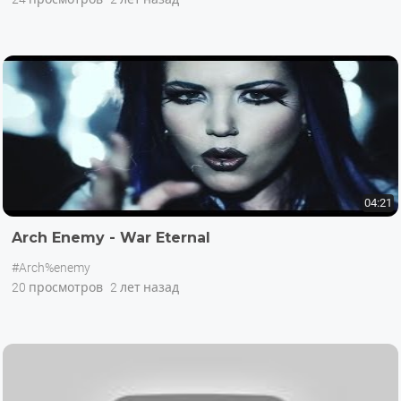
04:21
Arch Enemy - War Eternal
#Arch%enemy
20 просмотров
2 лет назад