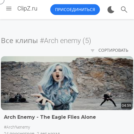


ClipZ.ru
ПРИСОЕДИНИТЬСЯ
Все клипы
#Arch enemy (5)

СОРТИРОВАТЬ
04:59
Arch Enemy - The Eagle Flies Alone
#Arch%enemy
24 просмотров
2 лет назад