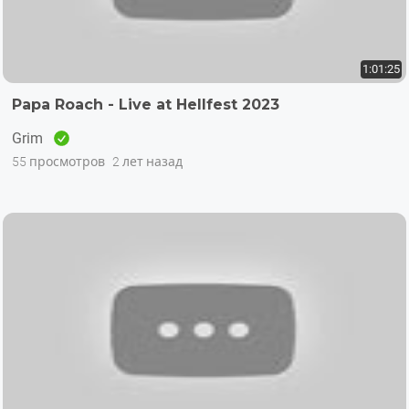
1:01:25
Papa Roach - Live at Hellfest 2023
Grim
55 просмотров
2 лет назад