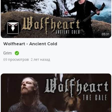
05:31
Wolfheart - Ancient Cold
Grim
69 просмотров
2 лет назад