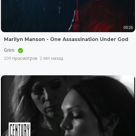
05:26
Marilyn Manson - One Assassination Under God
Grim
209 просмотров
2 лет назад