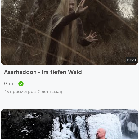
13:23
Asarhaddon - Im tiefen Wald
Grim
45 просмотров
2 лет назад