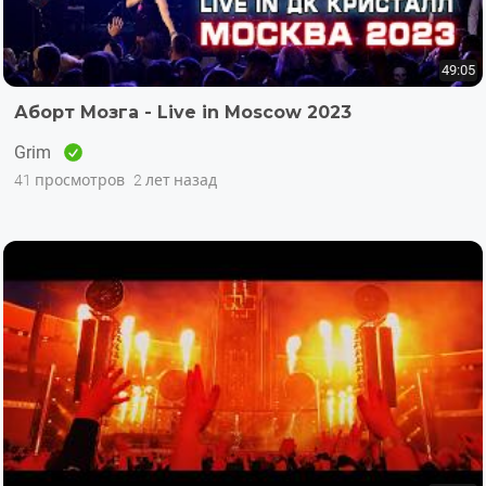
49:05
Аборт Мозга - Live in Moscow 2023
Grim
41 просмотров
2 лет назад