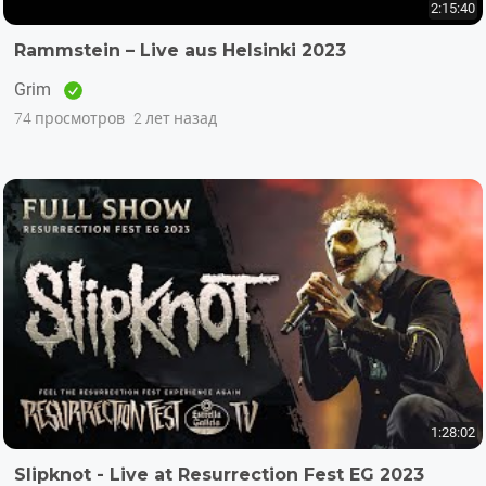
2:15:40
Rammstein – Live aus Helsinki 2023
Grim
74 просмотров
2 лет назад
1:28:02
Slipknot - Live at Resurrection Fest EG 2023