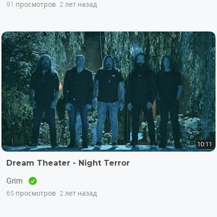
91 просмотров
2 лет назад
10:11
Dream Theater - Night Terror
Grim
65 просмотров
2 лет назад