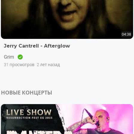
04:38
Jerry Cantrell - Afterglow
Grim
31 просмотров
2 лет назад
НОВЫЕ КОНЦЕРТЫ