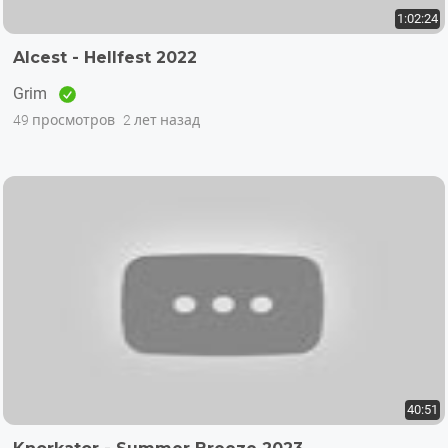
1:02:24
Alcest - Hellfest 2022
Grim
49 просмотров
2 лет назад
40:51