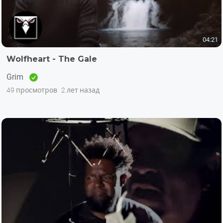
04:21
Wolfheart - The Gale
Grim
49 просмотров
2 лет назад