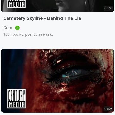
05:03
Cemetery Skyline - Behind The Lie
Grim
106 просмотров
2 лет назад
04:05