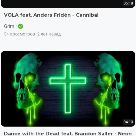
05:18
VOLA feat. Anders Fridén - Cannibal
Grim
54 просмотров
2 лет назад
04:10
Dance with the Dead feat. Brandon Saller - Neon