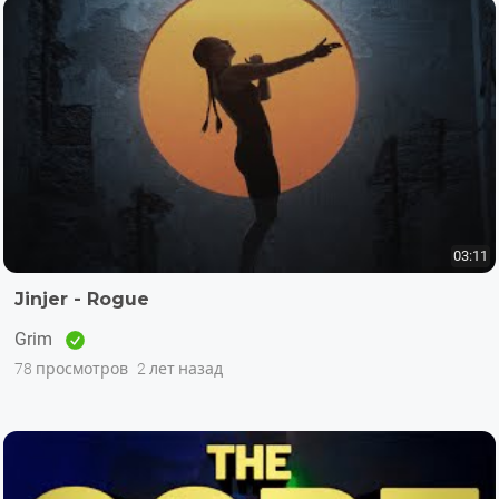
03:11
Jinjer - Rogue
Grim
78 просмотров
2 лет назад