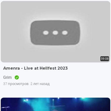
59:08
Amenra - Live at Hellfest 2023
Grim
37 просмотров
2 лет назад