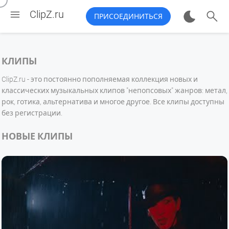


ClipZ.ru
ПРИСОЕДИНИТЬСЯ
КЛИПЫ
ClipZ.ru - это постоянно пополняемая коллекция новых и
классических музыкальных клипов "непопсовых" жанров: метал,
рок, готика, альтернатива и многое другое. Все клипы доступны
без регистрации.
НОВЫЕ КЛИПЫ