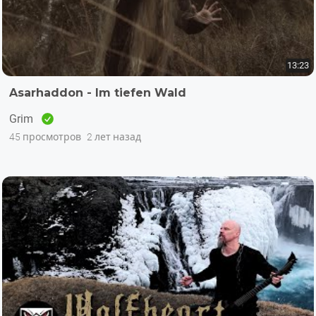
13:23
Asarhaddon - Im tiefen Wald
Grim
45 просмотров
2 лет назад