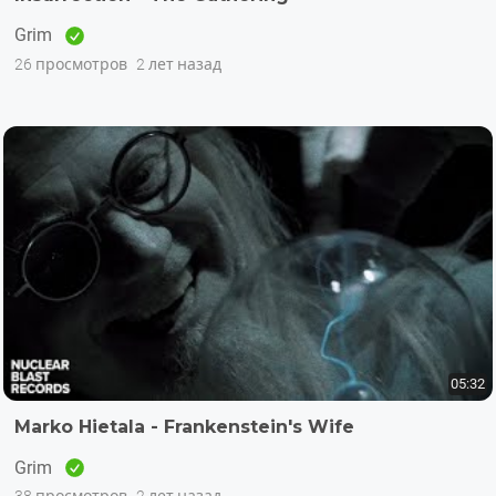
Grim
26 просмотров
2 лет назад
05:32
Marko Hietala - Frankenstein's Wife
Grim