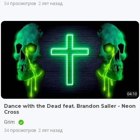
54 просмотров
2 лет назад
04:10
Dance with the Dead feat. Brandon Saller - Neon
Cross
Grim
34 просмотров
2 лет назад