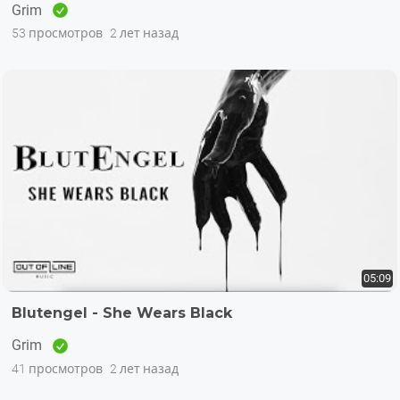
Grim
53 просмотров
2 лет назад
05:09
Blutengel - She Wears Black
Grim
41 просмотров
2 лет назад