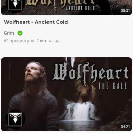
05:31
Wolfheart - Ancient Cold
Grim
69 просмотров
2 лет назад
04:21