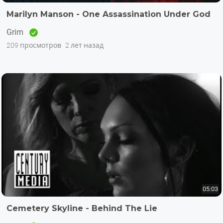
Marilyn Manson - One Assassination Under God
Grim
209 просмотров
2 лет назад
05:03
Cemetery Skyline - Behind The Lie