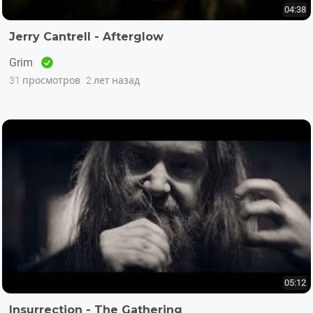
04:38
Jerry Cantrell - Afterglow
Grim
31 просмотров
2 лет назад
05:12
Insurrection - The Gathering