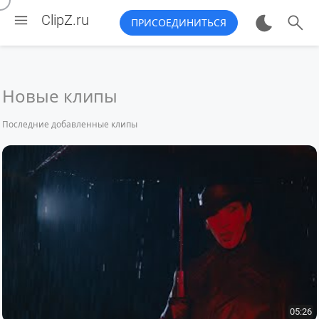


ClipZ.ru
ПРИСОЕДИНИТЬСЯ
Новые клипы
Последние добавленные клипы
05:26