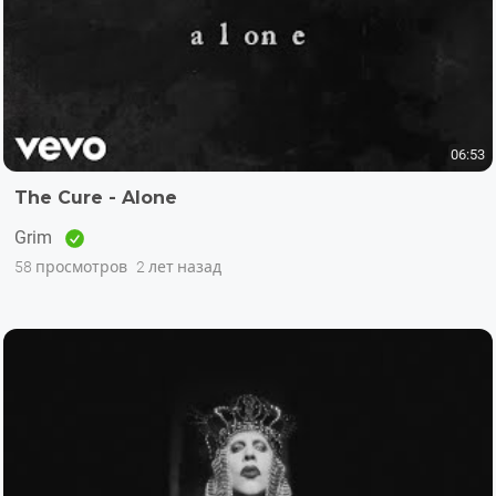
06:53
The Cure - Alone
Grim
58 просмотров
2 лет назад