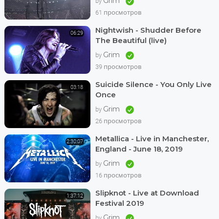
Grim
by
61 просмотров
Nightwish - Shudder Before
06:29
The Beautiful (live)
Grim
by
39 просмотров
Suicide Silence - You Only Live
03:18
Once
Grim
by
26 просмотров
Metallica - Live in Manchester,
2:30:07
England - June 18, 2019
Grim
by
16 просмотров
Slipknot - Live at Download
1:37:12
Festival 2019
Grim
by