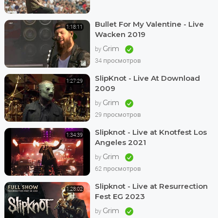
Bullet For My Valentine - Live
1:18:11
Wacken 2019
Grim
by
34 просмотров
SlipKnot - Live At Download
1:27:29
2009
Grim
by
29 просмотров
Slipknot - Live at Knotfest Los
1:34:39
Angeles 2021
Grim
by
62 просмотров
Slipknot - Live at Resurrection
1:28:02
Fest EG 2023
Grim
by