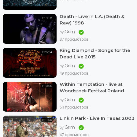
Death - Live in L.A. (Death &
1:19:58
Raw) 1998
Grim
by
37 просмотров
King Diamond - Songs for the
1:25:24
Dead Live 2015
Grim
by
49 просмотров
Within Temptation - live at
1:10:06
Woodstock Festival Poland
2015
Grim
by
64 просмотров
Linkin Park - Live In Texas 2003
1:11:00
Grim
by
47 просмотров