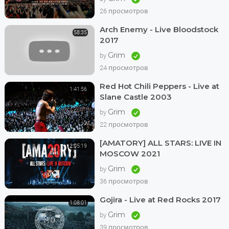
26 просмотров
Arch Enemy - Live Bloodstock
58:35
2017
Grim
by
24 просмотров
Red Hot Chili Peppers - Live at
1:41:56
Slane Castle 2003
Grim
by
22 просмотров
[AMATORY] ALL STARS: LIVE IN
2:05:19
MOSCOW 2021
Grim
by
36 просмотров
Gojira - Live at Red Rocks 2017
1:08:01
Grim
by
39 просмотров