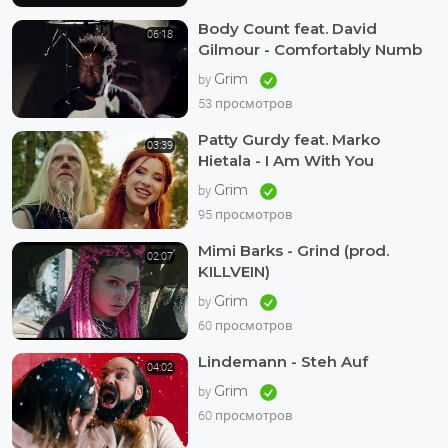
Body Count feat. David
06:18
Gilmour - Comfortably Numb
Grim
by
53 просмотров
Patty Gurdy feat. Marko
03:39
Hietala - I Am With You
Grim
by
95 просмотров
Mimi Barks - Grind (prod.
02:07
KILLVEIN)
Grim
by
60 просмотров
Lindemann - Steh Auf
04:02
Grim
by
60 просмотров