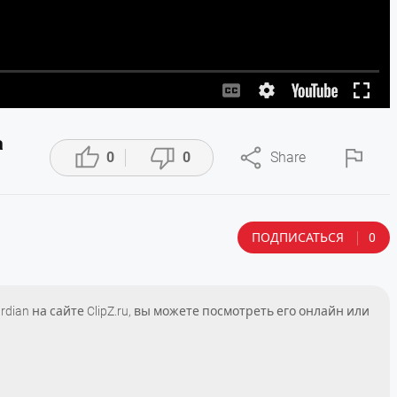
a




0
0
Share
ПОДПИСАТЬСЯ
0
uardian на сайте ClipZ.ru, вы можете посмотреть его онлайн или