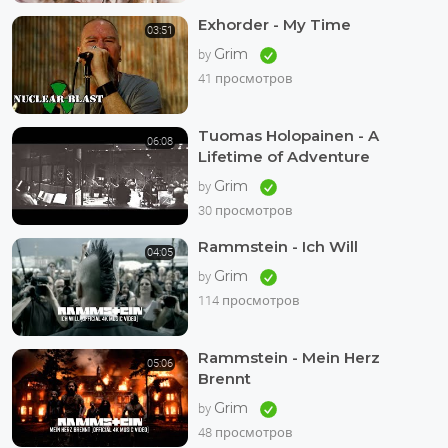
Exhorder - My Time
03:51
Grim
by
41 просмотров
Tuomas Holopainen - A
06:08
Lifetime of Adventure
Grim
by
30 просмотров
Rammstein - Ich Will
04:05
Grim
by
114 просмотров
Rammstein - Mein Herz
05:06
Brennt
Grim
by
48 просмотров