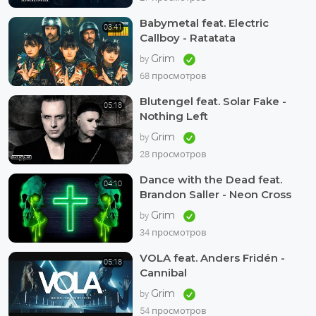
Babymetal feat. Electric
03:41
Callboy - Ratatata
Grim
by
68 просмотров
Blutengel feat. Solar Fake -
05:18
Nothing Left
Grim
by
28 просмотров
Dance with the Dead feat.
04:10
Brandon Saller - Neon Cross
Grim
by
34 просмотров
VOLA feat. Anders Fridén -
05:18
Cannibal
Grim
by
54 просмотров