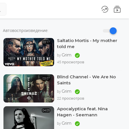



Автовоспроизведение:
Saltatio Mortis - My mother
03:17
told me
Grim
by
45 просмотров
Blind Channel - We Are No
03:07
Saints
Grim
by
22 просмотров
Apocalyptica feat. Nina
04:05
Hagen - Seemann
Grim
by