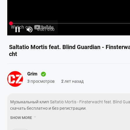
Saltatio Mortis feat. Blind Guardian - Finsterw
cht
Grim
3 просмотров
2 лет назад
Музыкальный клип Saltatio Mortis - Finsterwacht feat. Blind G
скачать бесплатно и без регистрации.
——

SHOW MORE
Burgentour 2024 - Finsterwacht