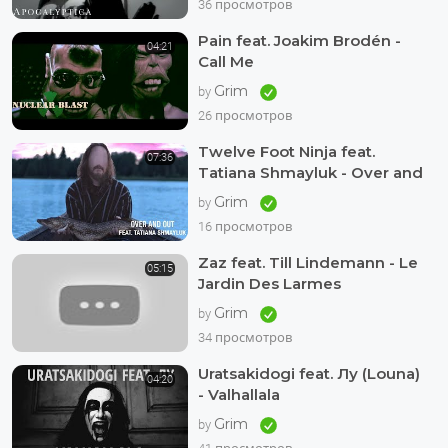
36 просмотров
Pain feat. Joakim Brodén -
04:21
Call Me
Grim
by
26 просмотров
Twelve Foot Ninja feat.
07:36
Tatiana Shmayluk - Over and
Out
Grim
by
16 просмотров
Zaz feat. Till Lindemann - Le
05:15
Jardin Des Larmes
Grim
by
34 просмотров
Uratsakidogi feat. Лу (Louna)
04:20
- Valhallala
Grim
by