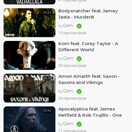
41 просмотров
Bodysnatcher feat. Jamey
04:24
Jasta - Murder8
Grim
by
19 просмотров
Korn feat. Corey Taylor - A
03:23
Different World
Grim
by
39 просмотров
Amon Amarth feat. Saxon -
04:55
Saxons and Vikings
Grim
by
34 просмотров
Apocalyptica feat. James
09:34
Hetfield & Rob Trujillo - One
Grim
by
27 просмотров