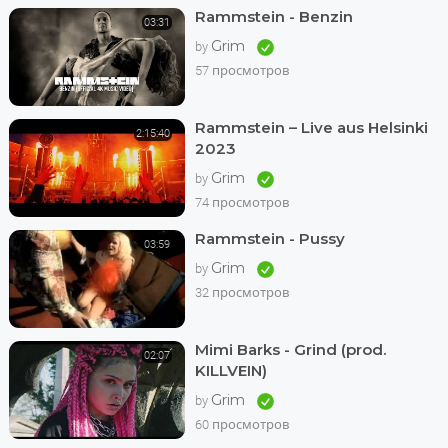
Rammstein - Benzin
03:31
Grim
by
57 просмотров
Rammstein – Live aus Helsinki
2:15:40
2023
Grim
by
74 просмотров
Rammstein - Pussy
03:59
Grim
by
32 просмотров
Mimi Barks - Grind (prod.
02:07
KILLVEIN)
Grim
by
60 просмотров