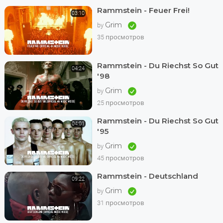
Rammstein - Feuer Frei!
03:10
Grim
by
35 просмотров
Rammstein - Du Riechst So Gut
04:24
'98
Grim
by
25 просмотров
Rammstein - Du Riechst So Gut
04:01
'95
Grim
by
45 просмотров
Rammstein - Deutschland
09:22
Grim
by
31 просмотров