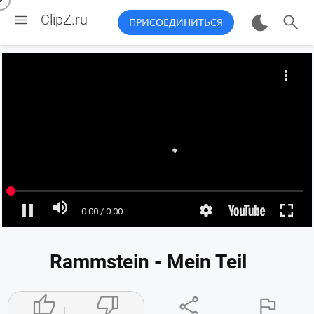


ClipZ.ru
ПРИСОЕДИНИТЬСЯ
Rammstein - Mein Teil



