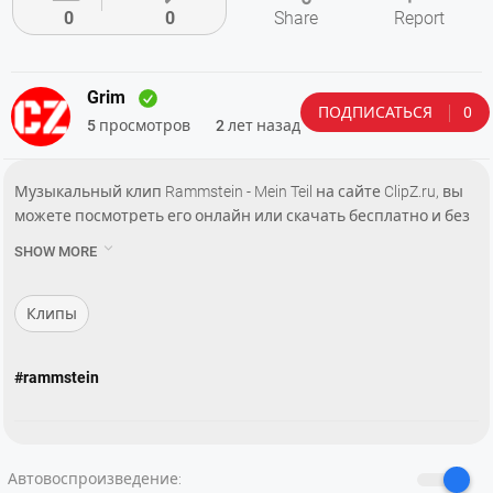
0
0
Share
Report
Grim
ПОДПИСАТЬСЯ
0
5 просмотров
2 лет назад
Музыкальный клип Rammstein - Mein Teil на сайте ClipZ.ru, вы
можете посмотреть его онлайн или скачать бесплатно и без
регистрации.

SHOW MORE
——
► Website:
www.rammstein.com
► RammsteinShop:
shop.rammstein.de
Клипы
► Instagram:
www.instagram.com/rammsteinofficial
► TikTok:
www.tiktok.com/@rammstein
#rammstein
► Facebook:
www.facebook.com/Rammstein
► Twitter:
twitter.com/RSprachrohr
Premiere: July 9th, 2004
Shoot: June 2nd and June 3rd, 2004
Автовоспроизведение:
Location: Arena in Treptow, outdoor shoot in front of the Deutsche