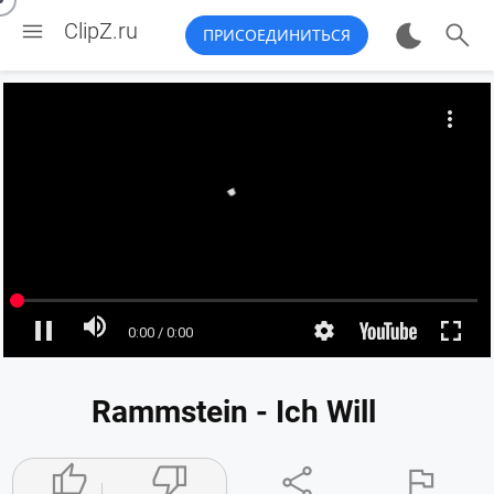


ClipZ.ru
ПРИСОЕДИНИТЬСЯ
Rammstein - Ich Will



