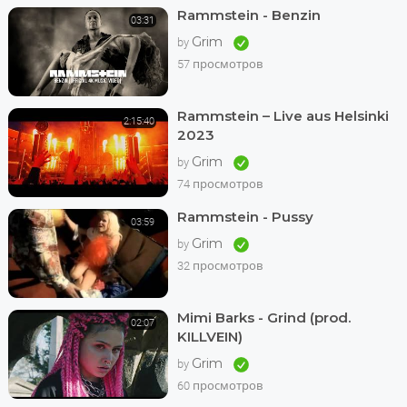
Rammstein - Benzin
03:31
Grim
by
57 просмотров
Rammstein – Live aus Helsinki
2:15:40
2023
Grim
by
74 просмотров
Rammstein - Pussy
03:59
Grim
by
32 просмотров
Mimi Barks - Grind (prod.
02:07
KILLVEIN)
Grim
by
60 просмотров