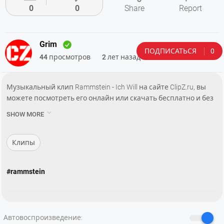
0
0
Share
Report
Grim
ПОДПИСАТЬСЯ
0
44 просмотров
2 лет назад
Музыкальный клип Rammstein - Ich Will на сайте ClipZ.ru, вы
можете посмотреть его онлайн или скачать бесплатно и без
регистрации.

SHOW MORE
——
Premiere: August 2001
Shoot: August 11th, 2001
Клипы
Location: The former East German state council office at the
Schlossplatz in Berlin and Erich Honecker's former office.
#rammstein
Director: Jörn Heitmann
DoP: Bernd Wondollek
Editor: Piet Schmelz
Producer: Ingo Georgi for Department M.
Автовоспроизведение:
Single: Ich Will