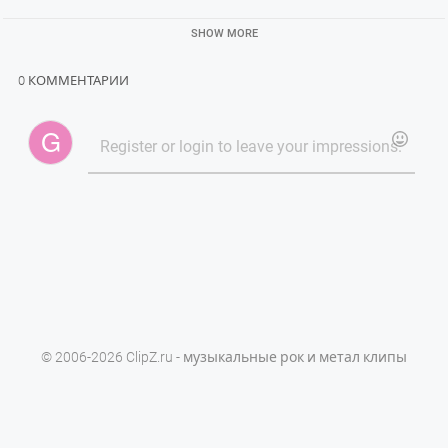
SHOW MORE
0 КОММЕНТАРИИ
© 2006-2026 ClipZ.ru - музыкальные рок и метал клипы
Powered by
PHPVibe™ CMS
Права на все клипы принадлежат их владельцам.
Данный сайт не размещает сами видеоклипы, а лишь ссылки на
официальные их источнки.
Обратите внимание:
бесплатные прокси для Telegram
,
Steam Promo Watch