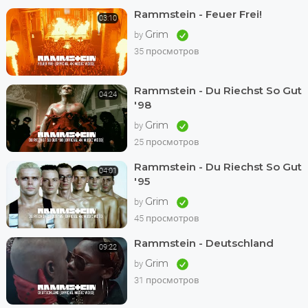
Rammstein - Feuer Frei!
03:10
Grim
by
35 просмотров
Rammstein - Du Riechst So Gut
04:24
'98
Grim
by
25 просмотров
Rammstein - Du Riechst So Gut
04:01
'95
Grim
by
45 просмотров
Rammstein - Deutschland
09:22
Grim
by
31 просмотров