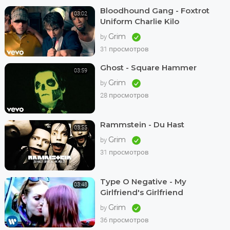
Bloodhound Gang - Foxtrot
03:02
Uniform Charlie Kilo
Grim
by
31 просмотров
Ghost - Square Hammer
03:59
Grim
by
28 просмотров
Rammstein - Du Hast
03:55
Grim
by
31 просмотров
Type O Negative - My
03:48
Girlfriend's Girlfriend
Grim
by
36 просмотров