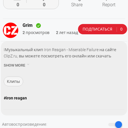
0
0
Share
Report
Grim
ПОДПИСАТЬСЯ
0
2 просмотров
2 лет назад
IМузыкальный клип Iron Reagan - Miserable Failure на сайте
ClipZ.ru, вы можете посмотреть его онлайн или скачать
бесплатно и без регистрации.

SHOW MORE
——
RON REAGAN - "Miserable Failure" from the album 'The Tyranny of
Клипы
Will'
Directed by Whitey McConnaughy
#iron reagan
Lyrics:
Sometimes I can't get up
To face the day
Some folks just wont let up
Автовоспроизведение:
And keep bothering me