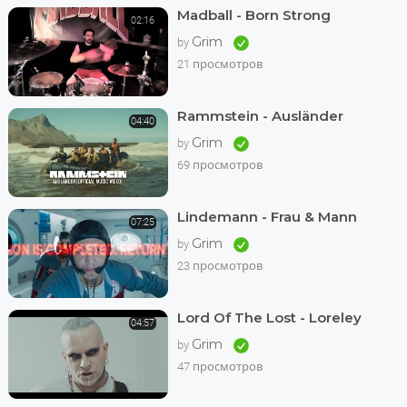
Madball - Born Strong
02:16
Grim
by
21 просмотров
Rammstein - Ausländer
04:40
Grim
by
69 просмотров
Lindemann - Frau & Mann
07:25
Grim
by
23 просмотров
Lord Of The Lost - Loreley
04:57
Grim
by
47 просмотров