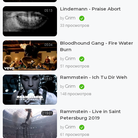
Lindemann - Praise Abort
05:13
Grim
by
33 просмотров
Bloodhound Gang - Fire Water
05:04
Burn
Grim
by
51 просмотров
Rammstein - Ich Tu Dir Weh
03:57
Grim
by
148 просмотров
Rammstein - Live in Saint
2:15:01
Petersburg 2019
Grim
by
61 просмотров