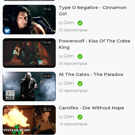
Type O Negative - Cinnamon
03:42
Girl
Grim
by
30 просмотров
Powerwolf - Kiss Of The Cobra
04:46
King
Grim
by
36 просмотров
At The Gates - The Paradox
04:54
Grim
by
52 просмотров
Carnifex - Die Without Hope
05:22
Grim
by
19 просмотров