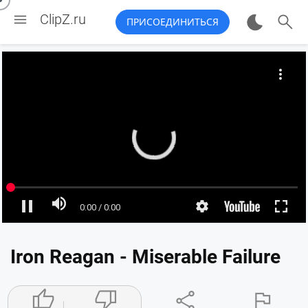


ClipZ.ru
ПРИСОЕДИНИТЬСЯ
Iron Reagan - Miserable Failure



