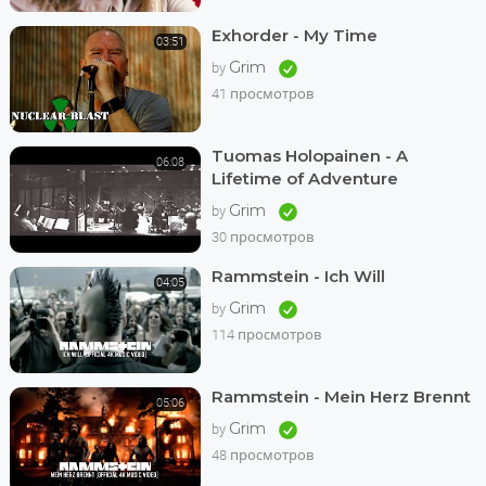
Exhorder - My Time
03:51
Grim
by
41 просмотров
Tuomas Holopainen - A
06:08
Lifetime of Adventure
Grim
by
30 просмотров
Rammstein - Ich Will
04:05
Grim
by
114 просмотров
Rammstein - Mein Herz Brennt
05:06
Grim
by
48 просмотров