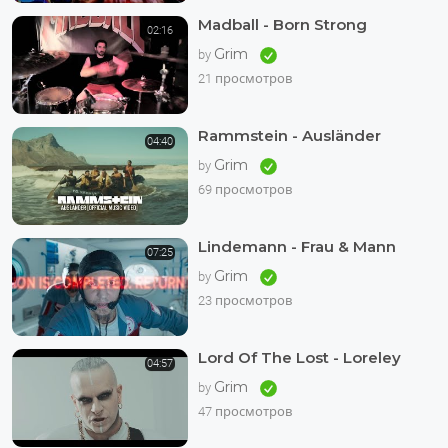
Madball - Born Strong
02:16
Grim
by
21 просмотров
Rammstein - Ausländer
04:40
Grim
by
69 просмотров
Lindemann - Frau & Mann
07:25
Grim
by
23 просмотров
Lord Of The Lost - Loreley
04:57
Grim
by
47 просмотров