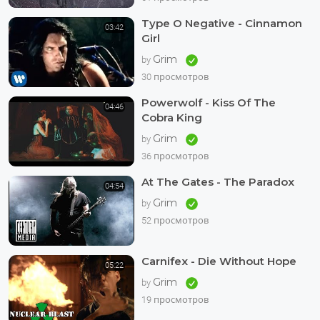
Type O Negative - Cinnamon
03:42
Girl
Grim
by
30 просмотров
Powerwolf - Kiss Of The
04:46
Cobra King
Grim
by
36 просмотров
At The Gates - The Paradox
04:54
Grim
by
52 просмотров
Carnifex - Die Without Hope
05:22
Grim
by
19 просмотров