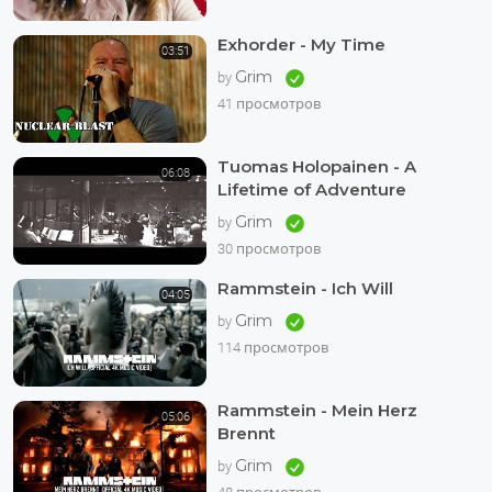
Exhorder - My Time
03:51
Grim
by
41 просмотров
Tuomas Holopainen - A
06:08
Lifetime of Adventure
Grim
by
30 просмотров
Rammstein - Ich Will
04:05
Grim
by
114 просмотров
Rammstein - Mein Herz
05:06
Brennt
Grim
by