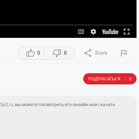




0
0
Share
ПОДПИСАТЬСЯ
0
 ClipZ.ru, вы можете посмотреть его онлайн или скачать
a debut album ‘Haeretica Ecclesia’ – out September 17 on Scarlet