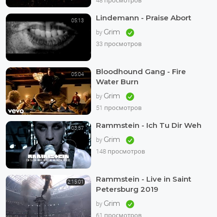
48 просмотров
Lindemann - Praise Abort
05:13
Grim
by
33 просмотров
Bloodhound Gang - Fire
05:04
Water Burn
Grim
by
51 просмотров
Rammstein - Ich Tu Dir Weh
03:57
Grim
by
148 просмотров
Rammstein - Live in Saint
2:15:01
Petersburg 2019
Grim
by
61 просмотров