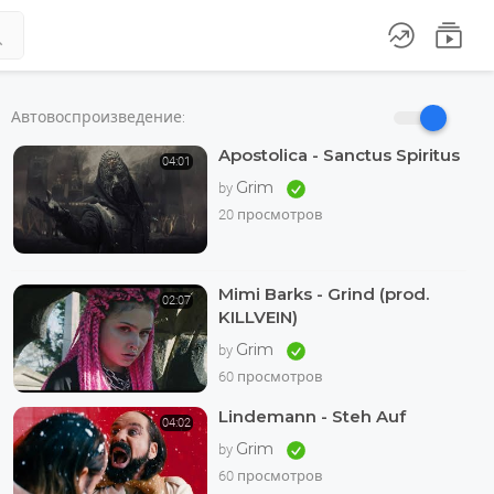



Автовоспроизведение:
Apostolica - Sanctus Spiritus
04:01
Grim
by
20 просмотров
Mimi Barks - Grind (prod.
02:07
KILLVEIN)
Grim
by
60 просмотров
Lindemann - Steh Auf
04:02
Grim
by
60 просмотров