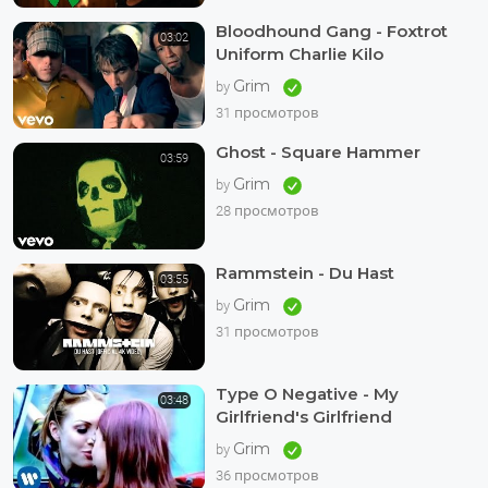
Bloodhound Gang - Foxtrot
03:02
Uniform Charlie Kilo
Grim
by
31 просмотров
Ghost - Square Hammer
03:59
Grim
by
28 просмотров
Rammstein - Du Hast
03:55
Grim
by
31 просмотров
Type O Negative - My
03:48
Girlfriend's Girlfriend
Grim
by
36 просмотров