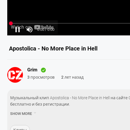
Apostolica - No More Place in Hell
Grim
3 просмотров
2 лет назад
Музыкальный клип Apostolica - No More Place in Hell на сайте
бесплатно и без регистрации.
——

SHOW MORE
‘No More Place in Hell' is the first single taken from the Apostolic
Records.