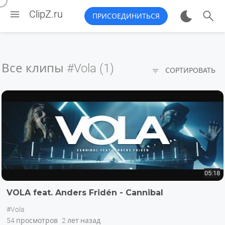


ClipZ.ru
ПРИСОЕДИНИТЬСЯ
Все клипы
#Vola (1)

СОРТИРОВАТЬ
05:18
VOLA feat. Anders Fridén - Cannibal
#Vola
54 просмотров
2 лет назад