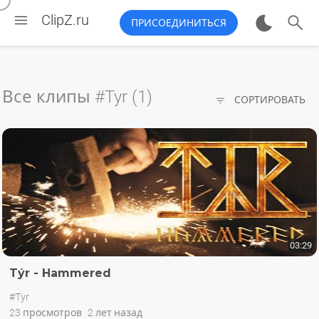


ClipZ.ru
ПРИСОЕДИНИТЬСЯ
Все клипы
#Tyr (1)

СОРТИРОВАТЬ
03:29
Týr - Hammered
#Tyr
23 просмотров
2 лет назад