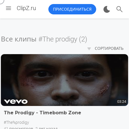


ClipZ.ru
ПРИСОЕДИНИТЬСЯ
Все клипы
#The prodigy (2)

СОРТИРОВАТЬ
03:24
The Prodigy - Timebomb Zone
#The%prodigy
41 просмотров
2 лет назад