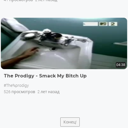
04:38
The Prodigy - Smack My Bitch Up
#The%prodigy
526 просмотров
2 лет назад
Конец!