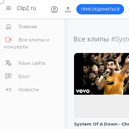

account_circle

ClipZ.ru
ПРИСОЕДИНИТЬСЯ

Главная
Все клипы
#Syst

Все клипы и
концерты

Язык сайта

Блог

Новости
System Of A Down - Ch