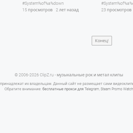
#System%of%a%down
#System%of%a
15 просмотров
2 лет назад
23 просмотров
Конец!
© 2006-2026 ClipZ.ru - музыкальные рок и метал клипы
 принадлежат их владельцам. Данный сайт не размещает сами видеоклипы
Обратите внимание:
бесплатные прокси для Telegram
,
Steam Promo Watc