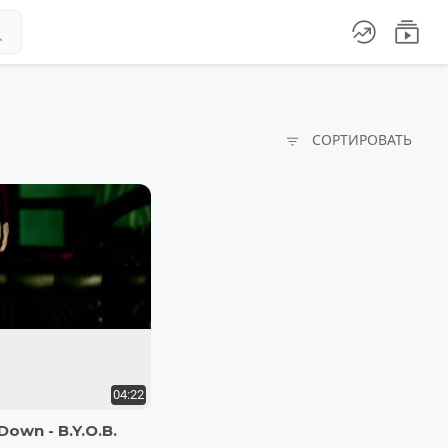




СОРТИРОВАТЬ
04:22
Down - B.Y.O.B.