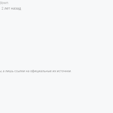
%down
2 лет назад
, а лишь ссылки на официальные их источнки.
h