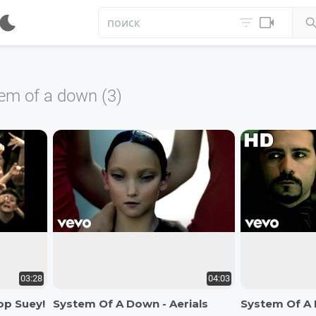


em of a down (3)
03:28
04:03
op Suey!
System Of A Down - Aerials
System Of A 