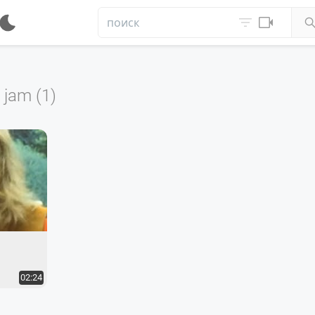


jam (1)
02:24