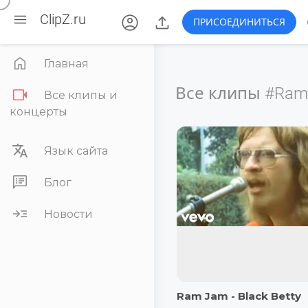

account_circle

ClipZ.ru
ПРИСОЕДИНИТЬСЯ

Главная
Все клипы
#Ram 

Все клипы и
концерты

Язык сайта

Блог

Новости
Ram Jam - Black Betty