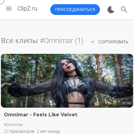


ClipZ.ru
ПРИСОЕДИНИТЬСЯ
Все клипы
#Omnimar (1)

СОРТИРОВАТЬ
05:06
Omnimar - Feels Like Velvet
#Omnimar
22 просмотров
2 лет назад