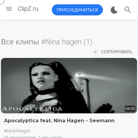


ClipZ.ru
ПРИСОЕДИНИТЬСЯ
Все клипы
#Nina hagen (1)

СОРТИРОВАТЬ
04:05
Apocalyptica feat. Nina Hagen - Seemann
#Nina%hagen
36 просмотров
2 лет назад