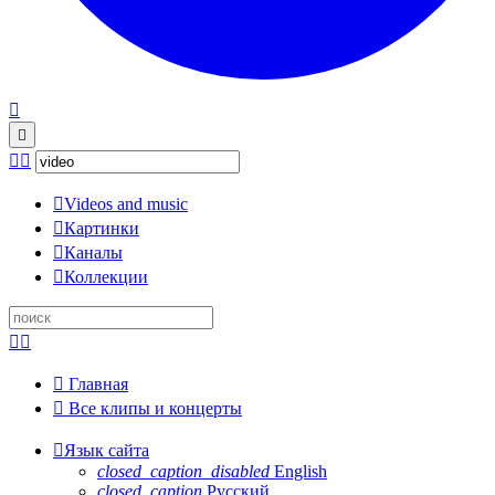





Videos and music

Картинки

Каналы

Коллекции



Главная

Все клипы и концерты

Язык сайта
closed_caption_disabled
English
closed_caption
Русский