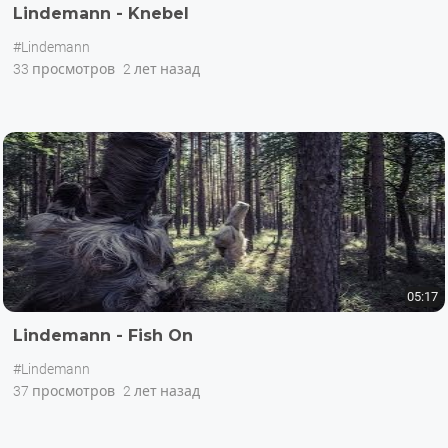
Lindemann - Knebel
#Lindemann
33 просмотров
2 лет назад
05:17
Lindemann - Fish On
#Lindemann
37 просмотров
2 лет назад