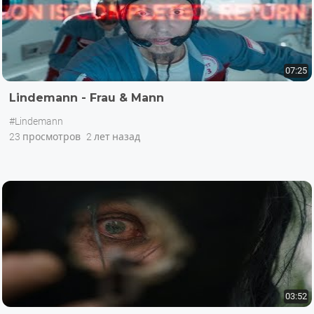
07:25
Lindemann - Frau & Mann
#Lindemann
23 просмотров
2 лет назад
03:52