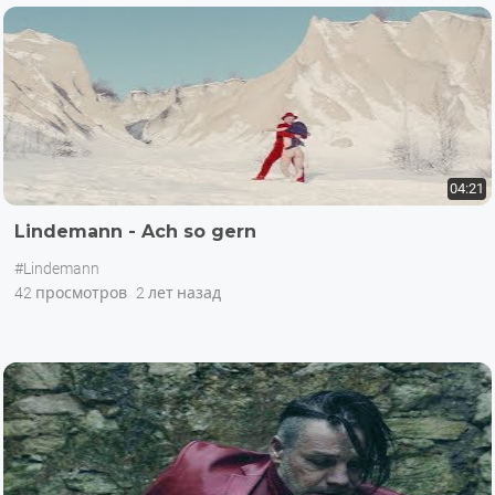
04:21
Lindemann - Ach so gern
#Lindemann
42 просмотров
2 лет назад