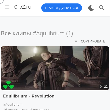


ClipZ.ru
ПРИСОЕДИНИТЬСЯ
Все клипы
#Aquilibrium (1)

СОРТИРОВАТЬ
04:22
Equilibrium - Revolution
#Aquilibrium
16 просмотров
2 лет назад