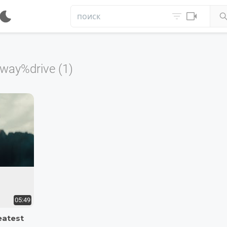


way%drive (1)
05:49
eatest