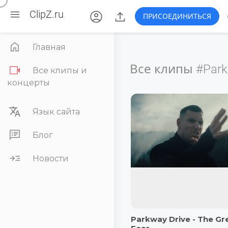

account_circle

ClipZ.ru
ПРИСОЕДИНИТЬСЯ

Главная
Все клипы
#Park

Все клипы и
концерты

Язык сайта

Блог

Новости
Parkway Drive - The Gr