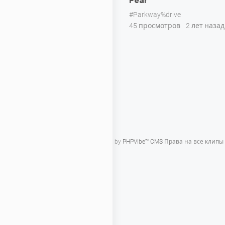
Fear
#Parkway%drive
45 просмотров
2 лет назад
Powered by
PHPVibe™ CMS
Права на все клипы